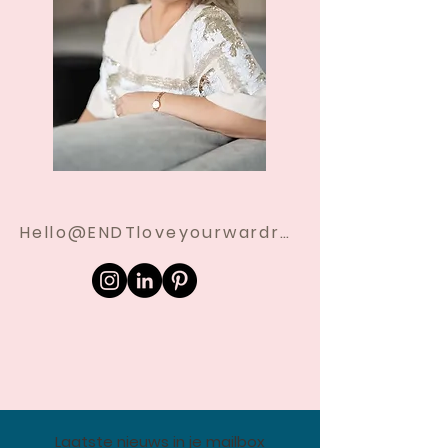
Hello@ENDTloveyourwardrobe.com
Laatste nieuws in je mailbox