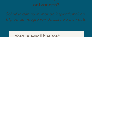
ontvangen?
Schrijf je dan nu in voor de inspiratiemail en
blijf op de hoogte van de laatste ins en outs
Verzend
LET'S
GET IN TOUCH
hello@ENDTloveyourwardrobe.com