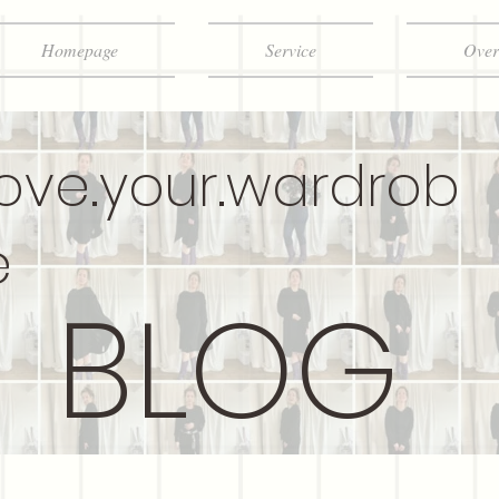
Homepage
Service
Over
love.your.wardrob
e
BLOG